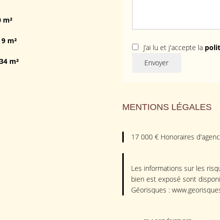
0 m²
9 m²
J’ai lu et j'accepte la
poli
34 m²
Envoyer
MENTIONS LÉGALES
17 000 € Honoraires d'agenc
Les informations sur les ris
bien est exposé sont disponib
Géorisques : www.georisques