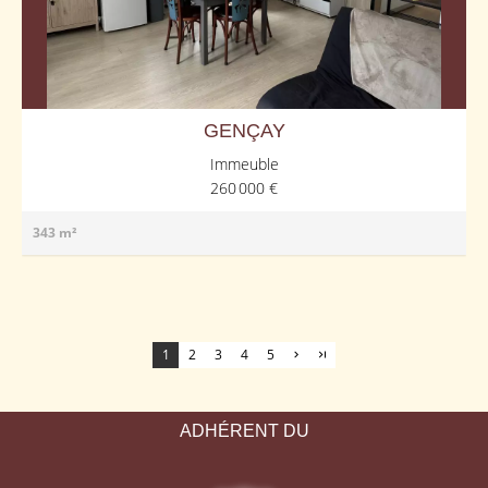
GENÇAY
Immeuble
260 000 €
343 m²
1
2
3
4
5
ADHÉRENT DU