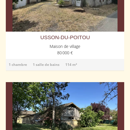
USSON-DU-POITOU
Maison de village
80 000 €
1 chambre
1 salle de bains
114 m²