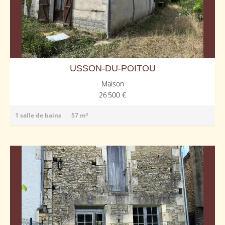
USSON-DU-POITOU
Maison
26 500 €
1 salle de bains
57 m²