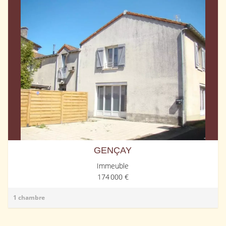
GENÇAY
Immeuble
174 000 €
1 chambre