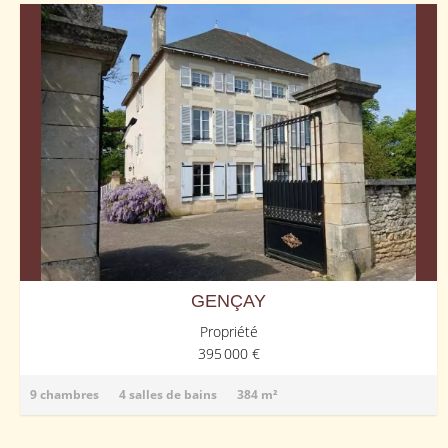
GENÇAY
Propriété
395 000 €
9 chambres
4 salles de bains
384 m²