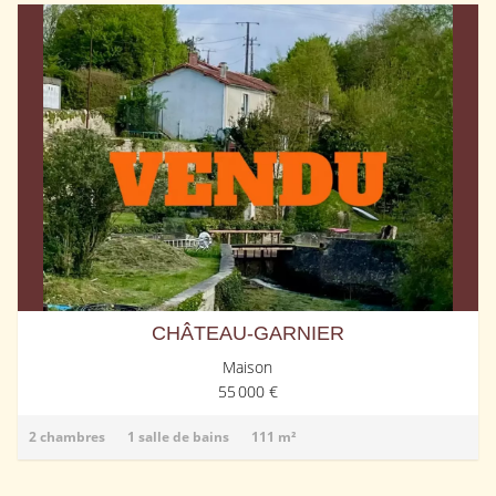
CHÂTEAU-GARNIER
Maison
55 000 €
2 chambres
1 salle de bains
111 m²