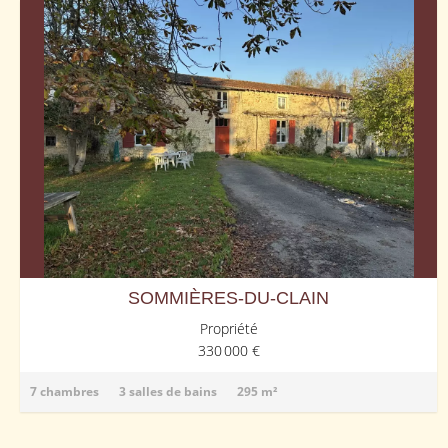
SOMMIÈRES-DU-CLAIN
Propriété
330 000 €
7 chambres
3 salles de bains
295 m²