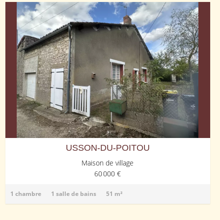
USSON-DU-POITOU
Maison de village
60 000 €
1 chambre
1 salle de bains
51 m²