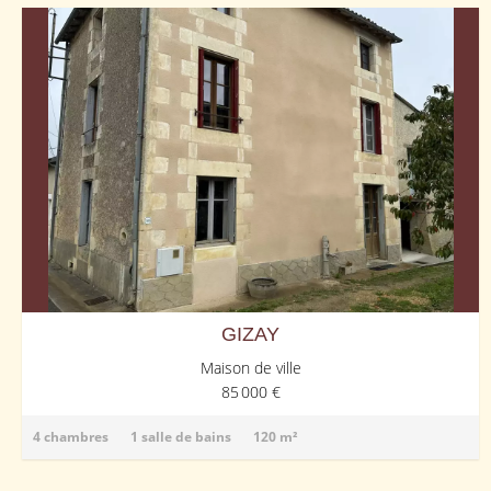
GIZAY
Maison de ville
85 000 €
4 chambres
1 salle de bains
120 m²