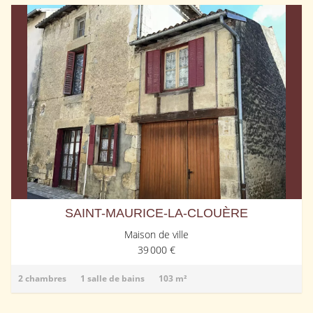
SAINT-MAURICE-LA-CLOUÈRE
Maison de ville
39 000 €
2 chambres
1 salle de bains
103 m²