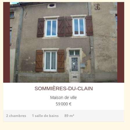
SOMMIÈRES-DU-CLAIN
Maison de ville
59 000 €
2 chambres
1 salle de bains
89 m²