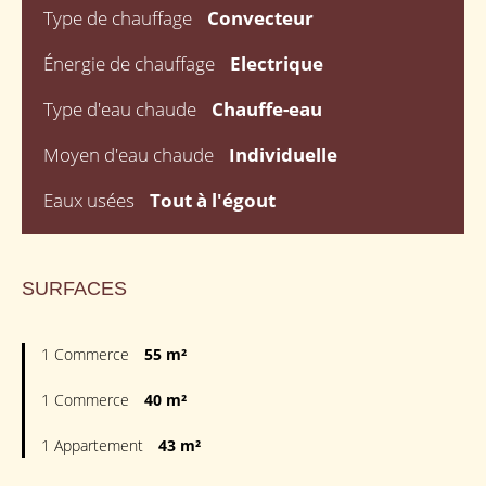
Type de chauffage
Convecteur
Énergie de chauffage
Electrique
Type d'eau chaude
Chauffe-eau
Moyen d'eau chaude
Individuelle
Eaux usées
Tout à l'égout
SURFACES
1 Commerce
55 m²
1 Commerce
40 m²
1 Appartement
43 m²