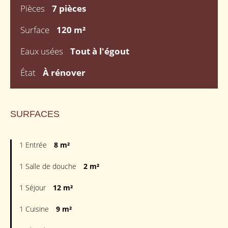
Pièces
7 pièces
Surface
120 m²
Eaux usées
Tout à l'égout
État
À rénover
SURFACES
1 Entrée
8 m²
1 Salle de douche
2 m²
1 Séjour
12 m²
1 Cuisine
9 m²