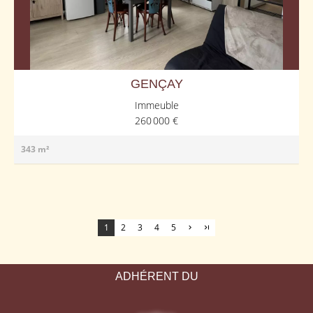
GENÇAY
Immeuble
260 000 €
343 m²
1
2
3
4
5
ADHÉRENT DU