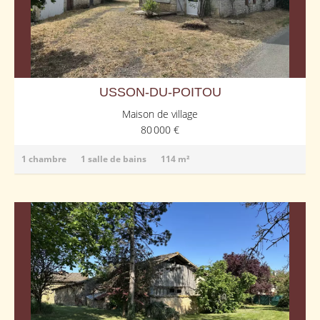
USSON-DU-POITOU
Maison de village
80 000 €
1 chambre
1 salle de bains
114 m²