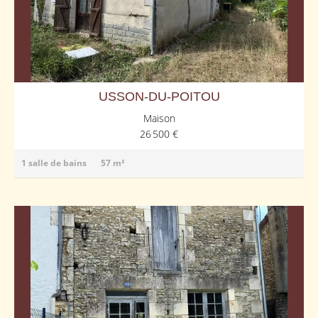
USSON-DU-POITOU
Maison
26 500 €
1 salle de bains
57 m²