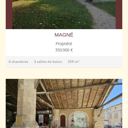
MAGNÉ
Propriété
350 000 €
4 chambres
3 salles de bains
259 m²