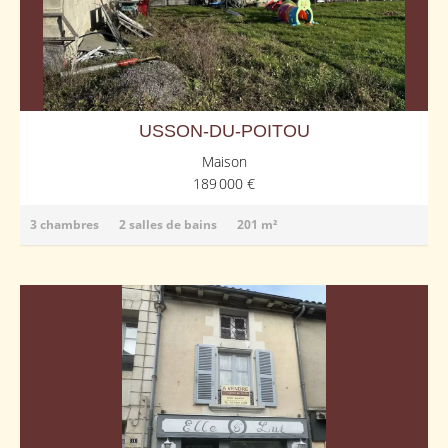
USSON-DU-POITOU
Maison
189 000 €
3 chambres
2 salles de bains
201 m²