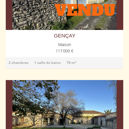
GENÇAY
Maison
117 000 €
2 chambres
1 salle de bains
78 m²