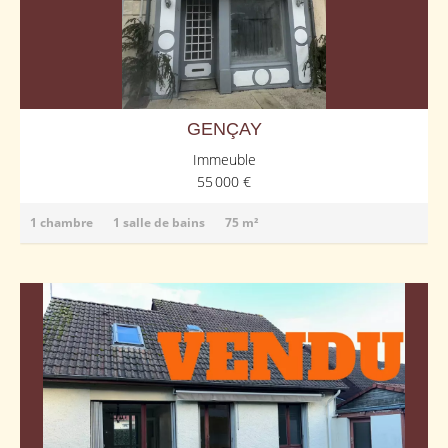
GENÇAY
Immeuble
55 000 €
1 chambre
1 salle de bains
75 m²