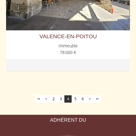
VALENCE-EN-POITOU
Immeuble
78 000 €
2
3
4
5
6
ADHÉRENT DU