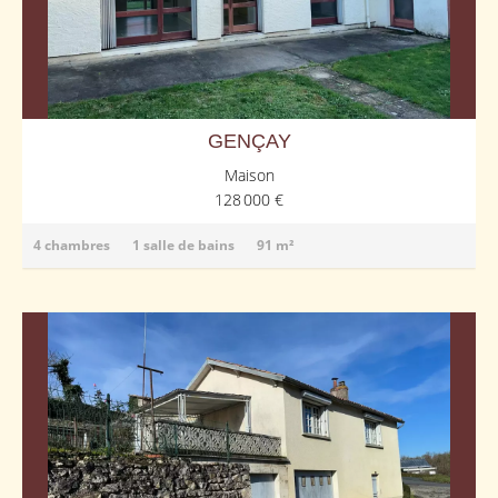
GENÇAY
Maison
128 000 €
4 chambres
1 salle de bains
91 m²